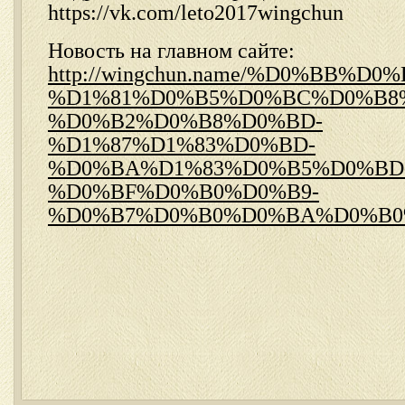
https://vk.com/leto2017wingchun
Новость на главном сайте:
http://wingchun.name/%D0%BB%
%D1%81%D0%B5%D0%BC%D0%B8
%D0%B2%D0%B8%D0%BD-
%D1%87%D1%83%D0%BD-
%D0%BA%D1%83%D0%B5%D0%BD
%D0%BF%D0%B0%D0%B9-
%D0%B7%D0%B0%D0%BA%D0%B0